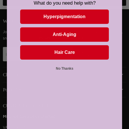
Torna su
What do you need help with?
Hyperpigmentation
Want 10% Off Your Next Order?
Join our newsletter and gain privileged access to exclusive offers,
Anti-Aging
sneak peeks, and
10% off your first order!
Hair Care
Registrati
Indirizzo email
No Thanks
Chi siamo
Politiche
CUSTOMER SERVICE
Mitchell Cosmetics Limited
VAT: IE3747701DH