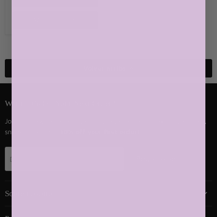
Añadir al carrito
Volver arriba
Want 10% Off Your Next Order?
Join our newsletter and gain privileged access to exclusive offers,
sneak peeks, and
10% off your first order!
Registrarse
Dirección de correo electrónico
Sobre nosotros