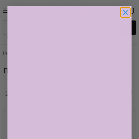
Menú
Ver
carrito
Inicio
mitchell orgánicos
mitchell orgánicos
Filtros
Ordenar por
Comparar
Comparar