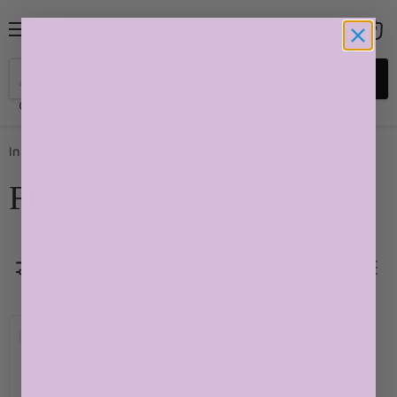
Menú
Ver
carrito
Inicio
FleurDeLis
FleurDeLis
Filtros
Ordenar por
Comparar