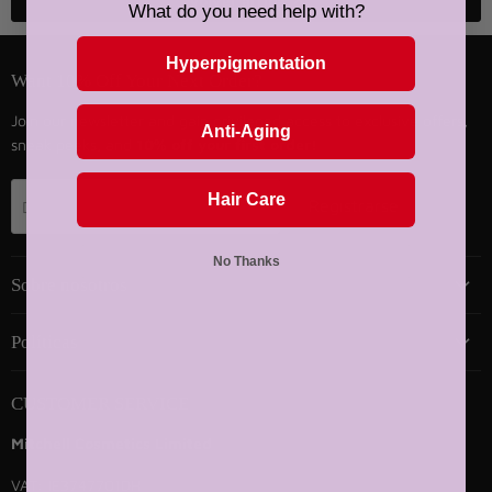
Volver arriba
What do you need help with?
Hyperpigmentation
Want 10% Off Your Next Order?
Join our newsletter and gain privileged access to exclusive offers,
Anti-Aging
sneak peeks, and
10% off your first order!
Hair Care
Registrarse
Dirección de correo electrónico
No Thanks
Sobre nosotros
Políticas
CUSTOMER SERVICE
Mitchell Cosmetics Limited
VAT: IE3747701DH