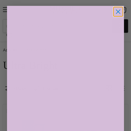
Menu
Voir
le
panier
Accueil
Ultra Bright
Ultra Bright
Filtres
Trier par
Comparer
Comparer