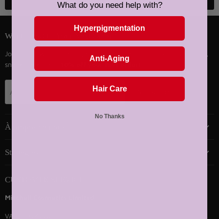
Retour en haut
What do you need help with?
Hyperpigmentation
Want 10% Off Your Next Order?
Join our newsletter and gain privileged access to exclusive offers,
Anti-Aging
sneak peeks, and
10% off your first order!
Hair Care
S'inscrire
Adresse email
No Thanks
À propos de nous
Stratégies
CUSTOMER SERVICE
Mitchell Cosmetics Limited
VAT: IE3747701DH