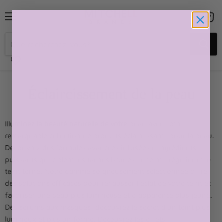
Menu
Voir
le
panier
Éclaircissement de la peau
Illuminez la beauté naturelle de votre peau avec notre
remarquable collection de produits éclaircissants pour la peau.
Découvrez des formules avancées infusées d'ingrédients
puissants qui ciblent les taches brunes, le teint irrégulier et le
teint terne. Notre gamme soigneusement sélectionnée offre
des solutions efficaces pour rehausser l'éclat de votre teint et
favoriser une peau plus lumineuse et d'apparence plus jeune.
Des sérums aux masques, découvrez le secret d'un teint plus
lumineux et plus uniforme. Découvrez les effets