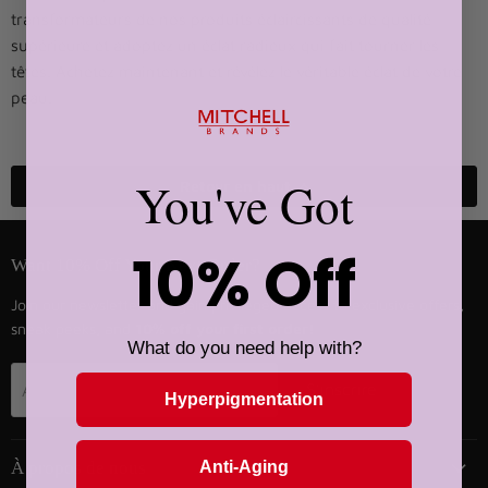
transformateurs de nos produits éclaircissants de qualité
supérieure et adoptez un éclat radieux qui fait tourner les
têtes. Achetez maintenant et révélez le véritable éclat de votre
peau.
You've Got
Retour en haut
10% Off
Want 10% Off Your Next Order?
Join our newsletter and gain privileged access to exclusive offers,
sneak peeks, and
10% off your first order!
What do you need help with?
S'inscrire
Adresse email
Hyperpigmentation
Anti-Aging
À propos de nous